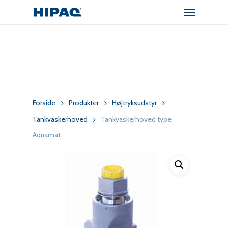
Menu
Skip
to
main
content
Forside
Produkter
Højtryksudstyr
Tankvaskerhoved
Tankvaskerhoved type
Aquamat