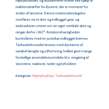
højtryksvandet, og dysearmene roterer ved hjælp af
reaktionskræfter fra dyserne, der er monteret for
enden af lanserne. Denne rotationsbevægelse
overføres via et drev og indbygget gear, og
tankvaskeren roterer om sin egen vertikale akse og
rengør derfor i 360°. Rotationshastigheden
kontrolleres med en justerbar indbygget bremse.
Tankvaskehovedet leveres med dysearme af
variabel længde og udformning, hvilket giver mange
forskellige anvendelsesområder bl.a. rengøring af
skorstene, reaktorer, tanke og beholdere.
Kategorier:
Højtryksudstyr
,
Tankvaskerhoved