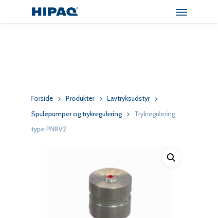
Menu
Skip
to
main
content
Forside
Produkter
Lavtryksudstyr
Spulepumper og trykregulering
Trykregulering
type PNRV2