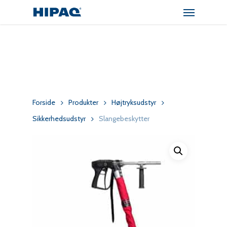
Menu
Skip
to
main
content
Forside
Produkter
Højtryksudstyr
Sikkerhedsudstyr
Slangebeskytter