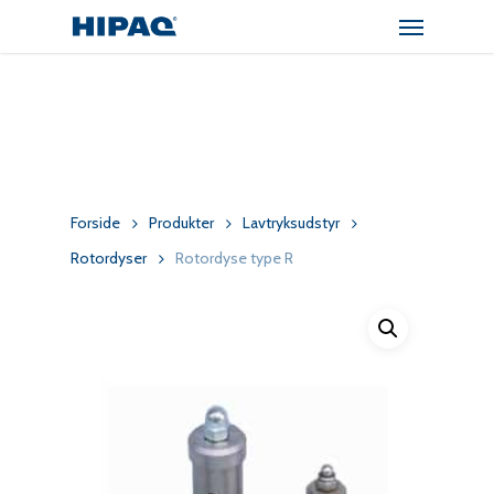
Menu
Skip
to
main
content
Forside
Produkter
Lavtryksudstyr
Rotordyser
Rotordyse type R