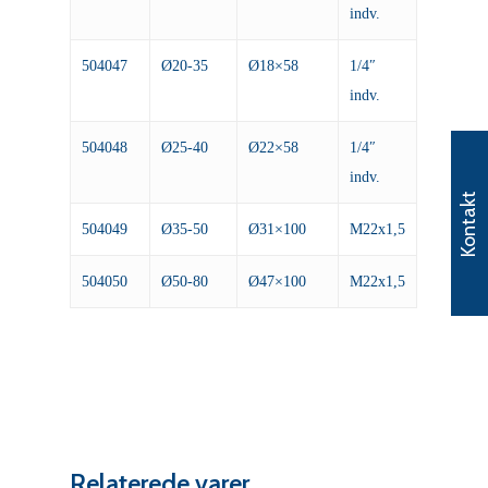
indv.
504047
Ø20-35
Ø18×58
1/4″
indv.
504048
Ø25-40
Ø22×58
1/4″
indv.
Kontakt
504049
Ø35-50
Ø31×100
M22x1,5
504050
Ø50-80
Ø47×100
M22x1,5
Relaterede varer