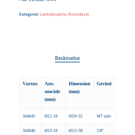
Kategorier:
Lavtryksudstyr
,
Rotordyser
Beskrivelse
Varenr.
Anv.
Dimension
Gevind
område
(mm)
(mm)
504045
Ø12-18
Ø10×32
M7 indv.
504046
Ø13-18
Ø12×58
1/8″