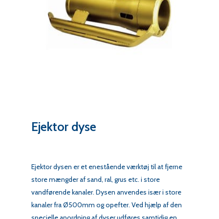
Ejektor dyse
Ejektor dysen er et enestående værktøj til at fjerne
store mængder af sand, ral, grus etc. i store
vandførende kanaler. Dysen anvendes især i store
kanaler fra Ø500mm og opefter. Ved hjælp af den
specielle anordning af dyser udføres samtidig en