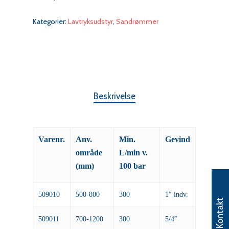
Kategorier:
Lavtryksudstyr
,
Sandrømmer
Beskrivelse
Varenr.
Anv.
Min.
Gevind
område
L/min v.
(mm)
100 bar
509010
500-800
300
1″ indv.
Kontakt
509011
700-1200
300
5/4″