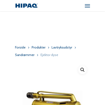
Menu
Skip
to
main
content
Forside
Produkter
Lavtryksudstyr
Sandrømmer
Ejektor dyse