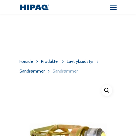
Menu
Skip
to
main
content
Forside
Produkter
Lavtryksudstyr
Sandrømmer
Sandrømmer