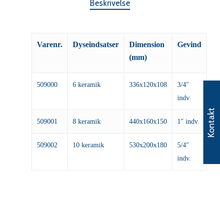
Beskrivelse
Varenr.
Dyseindsatser
Dimension
Gevind
(mm)
509000
6 keramik
336x120x108
3/4″
indv.
Kontakt
509001
8 keramik
440x160x150
1″ indv.
509002
10 keramik
530x200x180
5/4″
indv.