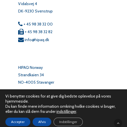
Vidalsvej 4
DK-9230 Svenstrup
+ 45 98 38 32 00
+ 45 98 38 32 82
info@hipaq.dk
HIPAQ Norway
Strandkaien 34
NO-4005 Stavanger
+ 47 33 04 02 50
Vi benytter cookies for at give dig bedste oplevelse på vores
hjemmeside.
info@hipaq.no
Du kan finde mere information omkring hvilke cookies vi bruger,
eller du kan slå dem fra under
indstillinger
.
Accepter
Afvis
Indstillinger