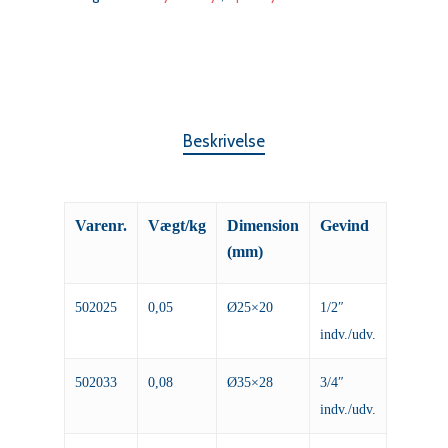
Beskrivelse
Varenr.
Vægt/kg
Dimension
Gevind
(mm)
502025
0,05
Ø25×20
1/2″
indv./udv.
502033
0,08
Ø35×28
3/4″
indv./udv.