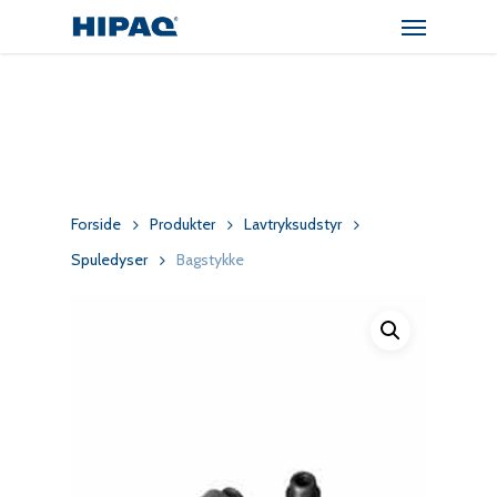
Menu
Skip
to
main
content
Forside
Produkter
Lavtryksudstyr
Spuledyser
Bagstykke