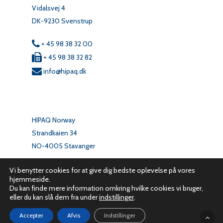
Vidalsvej 4
DK-9230 Svenstrup
+ 45 98 38 32 00
+ 45 98 38 32 82
info@hipaq.dk
HIPAQ Norway
Strandkaien 34
NO-4005 Stavanger
+ 47 33 04 02 50
Vi benytter cookies for at give dig bedste oplevelse på vores
hjemmeside.
info@hipaq.no
Du kan finde mere information omkring hvilke cookies vi bruger,
eller du kan slå dem fra under
indstillinger
.
Accepter
Afvis
Indstillinger