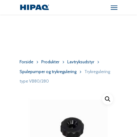
Menu
Skip
to
main
content
Forside
Produkter
Lavtryksudstyr
Spulepumper og trykregulering
Trykregulering
type VB80/280